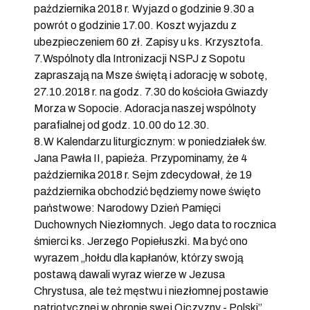
października 2018 r. Wyjazd o godzinie 9.30 a
powrót o godzinie 17.00. Koszt wyjazdu z
ubezpieczeniem 60 zł. Zapisy u ks. Krzysztofa.
7.Wspólnoty dla Intronizacji NSPJ z Sopotu
zapraszają na Msze świętą i adorację w sobotę,
27.10.2018 r. na godz. 7.30 do kościoła Gwiazdy
Morza w Sopocie. Adoracja naszej wspólnoty
parafialnej od godz. 10.00 do 12.30.
8.W Kalendarzu liturgicznym: w poniedziałek św.
Jana Pawła II, papieża. Przypominamy, że 4
października 2018 r. Sejm zdecydował, że 19
października obchodzić będziemy nowe święto
państwowe: Narodowy Dzień Pamięci
Duchownych Niezłomnych. Jego data to rocznica
śmierci ks. Jerzego Popiełuszki. Ma być ono
wyrazem „hołdu dla kapłanów, którzy swoją
postawą dawali wyraz wierze w Jezusa
Chrystusa, ale też męstwu i niezłomnej postawie
patriotycznej w obronie swej Ojczyzny - Polski”.