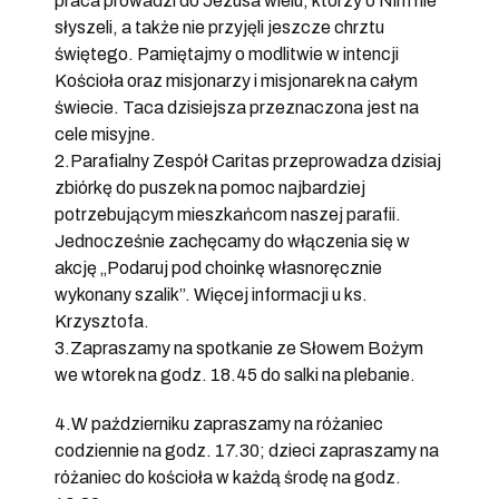
praca prowadzi do Jezusa wielu, którzy o Nim nie
słyszeli, a także nie przyjęli jeszcze chrztu
świętego. Pamiętajmy o modlitwie w intencji
Kościoła oraz misjonarzy i misjonarek na całym
świecie. Taca dzisiejsza przeznaczona jest na
cele misyjne.
2.Parafialny Zespół Caritas przeprowadza dzisiaj
zbiórkę do puszek na pomoc najbardziej
potrzebującym mieszkańcom naszej parafii.
Jednocześnie zachęcamy do włączenia się w
akcję „Podaruj pod choinkę własnoręcznie
wykonany szalik”. Więcej informacji u ks.
Krzysztofa.
3.Zapraszamy na spotkanie ze Słowem Bożym
we wtorek na godz. 18.45 do salki na plebanie.
4.W październiku zapraszamy na różaniec
codziennie na godz. 17.30; dzieci zapraszamy na
różaniec do kościoła w każdą środę na godz.