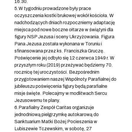
16.30.
5.W tygodniu prowadzone były prace
oczyszczenia kostki brukowej wokół kościoła. W
nadchodzących dniach rozpoczniemy adaptację
miejsca pod nowe boczne ołtarze w świątyni dla
figury NSP Jezusa i sceny Ukrzyżowania. Figura
Pana Jezusa została wykonana w Toruniu i
sfinansowana przez ks. Franciszka Gruczę.
Poświęcenie jej odbyło się 12 czerwca 1949 r. W
przyszłym roku (2019) przeżywać będziemy 70.
rocznicę tej uroczystości. Bezpośrednim
przygotowaniem naszej Wspólnoty Parafialnej do
jubileuszu poświęcenia figury będą parafialne
misje święte. Polecajmy w modlitwach Sercu
Jezusowemu te plany.
6.Parafialny Zespół Caritas organizuje
jednodniową pielgrzymkę autokarową do
Sanktuarium Matki Bożej Pocieszenia w
Lubiszewie Tczewskim, w sobotę, 27