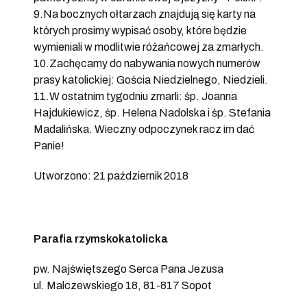
9.Na bocznych ołtarzach znajdują się karty na
których prosimy wypisać osoby, które będzie
wymieniali w modlitwie różańcowej za zmarłych.
10.Zachęcamy do nabywania nowych numerów
prasy katolickiej: Gościa Niedzielnego, Niedzieli.
11.W ostatnim tygodniu zmarli: śp. Joanna
Hajdukiewicz, śp. Helena Nadolska i śp. Stefania
Madalińska. Wieczny odpoczynek racz im dać
Panie!
Utworzono: 21 październik 2018
Parafia rzymskokatolicka
pw. Najświętszego Serca Pana Jezusa
ul. Malczewskiego 18, 81-817 Sopot