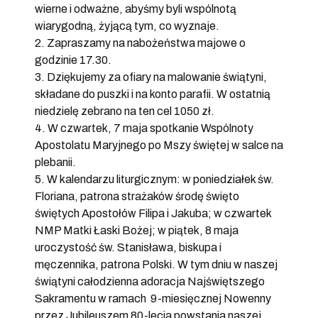
wierne i odważne, abyśmy byli wspólnotą
wiarygodną, żyjącą tym, co wyznaje.
2. Zapraszamy na nabożeństwa majowe o
godzinie 17.30.
3. Dziękujemy za ofiary na malowanie świątyni,
składane do puszki i na konto parafii. W ostatnią
niedzielę zebrano na ten cel 1050 zł.
4. W czwartek, 7 maja spotkanie Wspólnoty
Apostolatu Maryjnego po Mszy świętej w salce na
plebanii.
5. W kalendarzu liturgicznym: w poniedziałek św.
Floriana, patrona strażaków środę święto
świętych Apostołów Filipa i Jakuba; w czwartek
NMP Matki Łaski Bożej; w piątek, 8 maja
uroczystość św. Stanisława, biskupa i
męczennika, patrona Polski. W tym dniu w naszej
świątyni całodzienna adoracja Najświętszego
Sakramentu w ramach 9-miesięcznej Nowenny
przez Jubileuszem 80-lecia powstania naszej