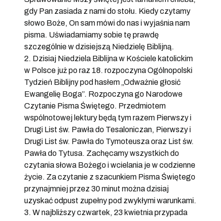
gdy Pan zasiada z nami do stołu. Kiedy czytamy
słowo Boże, On sam mówi do nas i wyjaśnia nam
pisma. Uświadamiamy sobie tę prawdę
szczególnie w dzisiejszą Niedzielę Biblijną.
2. Dzisiaj Niedziela Biblijna w Kościele katolickim
w Polsce już po raz 18. rozpoczyna Ogólnopolski
Tydzień Biblijny pod hasłem „Odważnie głosić
Ewangelię Boga”. Rozpoczyna go Narodowe
Czytanie Pisma Świętego. Przedmiotem
wspólnotowej lektury będą tym razem Pierwszy i
Drugi List św. Pawła do Tesaloniczan, Pierwszy i
Drugi List św. Pawła do Tymoteusza oraz List św.
Pawła do Tytusa. Zachęcamy wszystkich do
czytania słowa Bożego i wcielania je w codzienne
życie. Za czytanie z szacunkiem Pisma Świętego
przynajmniej przez 30 minut można dzisiaj
uzyskać odpust zupełny pod zwykłymi warunkami.
3. W najbliższy czwartek, 23 kwietnia przypada