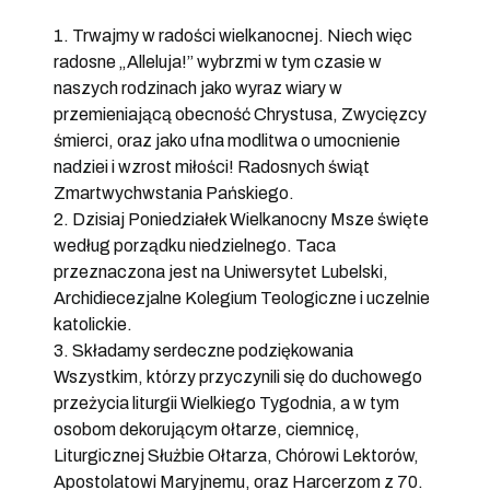
1. Trwajmy w radości wielkanocnej. Niech więc
radosne „Alleluja!” wybrzmi w tym czasie w
naszych rodzinach jako wyraz wiary w
przemieniającą obecność Chrystusa, Zwycięzcy
śmierci, oraz jako ufna modlitwa o umocnienie
nadziei i wzrost miłości! Radosnych świąt
Zmartwychwstania Pańskiego.
2. Dzisiaj Poniedziałek Wielkanocny Msze święte
według porządku niedzielnego. Taca
przeznaczona jest na Uniwersytet Lubelski,
Archidiecezjalne Kolegium Teologiczne i uczelnie
katolickie.
3. Składamy serdeczne podziękowania
Wszystkim, którzy przyczynili się do duchowego
przeżycia liturgii Wielkiego Tygodnia, a w tym
osobom dekorującym ołtarze, ciemnicę,
Liturgicznej Służbie Ołtarza, Chórowi Lektorów,
Apostolatowi Maryjnemu, oraz Harcerzom z 70.