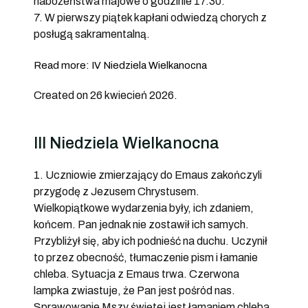
nabożeństwa majowe o godzinie 17.30.
7. W pierwszy piątek kapłani odwiedzą chorych z
posługą sakramentalną.
Read more: IV Niedziela Wielkanocna
Created on 26 kwiecień 2026.
III Niedziela Wielkanocna
1. Uczniowie zmierzający do Emaus zakończyli
przygodę z Jezusem Chrystusem.
Wielkopiątkowe wydarzenia były, ich zdaniem,
końcem. Pan jednak nie zostawił ich samych.
Przybliżył się, aby ich podnieść na duchu. Uczynił
to przez obecność, tłumaczenie pism i łamanie
chleba. Sytuacja z Emaus trwa. Czerwona
lampka zwiastuje, że Pan jest pośród nas.
Sprawowanie Mszy świętej jest łamaniem chleba,