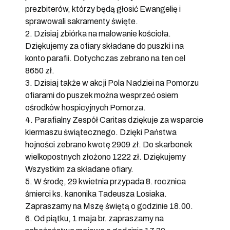
prezbiterów, którzy będą głosić Ewangelię i
sprawowali sakramenty święte.
2. Dzisiaj zbiórka na malowanie kościoła.
Dziękujemy za ofiary składane do puszki i na
konto parafii. Dotychczas zebrano na ten cel
8650 zł.
3. Dzisiaj także w akcji Pola Nadziei na Pomorzu
ofiarami do puszek można wesprzeć osiem
ośrodków hospicyjnych Pomorza.
4. Parafialny Zespół Caritas dziękuje za wsparcie
kiermaszu świątecznego. Dzięki Państwa
hojności zebrano kwotę 2909 zł. Do skarbonek
wielkopostnych złożono 1222 zł. Dziękujemy
Wszystkim za składane ofiary.
5. W środę, 29 kwietnia przypada 8. rocznica
śmierci ks. kanonika Tadeusza Losiaka.
Zapraszamy na Mszę świętą o godzinie 18.00.
6. Od piątku, 1 maja br. zapraszamy na