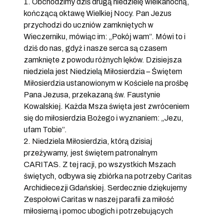
1. Obchodzimy dziś drugą niedzielę wielkanocną,
kończącą oktawę Wielkiej Nocy. Pan Jezus
przychodzi do uczniów zamkniętych w
Wieczerniku, mówiąc im: „Pokój wam”. Mówi to i
dziś do nas, gdyż i nasze serca są czasem
zamknięte z powodu różnych lęków. Dzisiejsza
niedziela jest Niedzielą Miłosierdzia – Świętem
Miłosierdzia ustanowionym w Kościele na prośbę
Pana Jezusa, przekazaną św. Faustynie
Kowalskiej. Każda Msza święta jest zwróceniem
się do miłosierdzia Bożego i wyznaniem: „Jezu,
ufam Tobie”.
2. Niedziela Miłosierdzia, którą dzisiaj
przeżywamy, jest świętem patronalnym
CARITAS. Z tej racji, po wszystkich Mszach
świętych, odbywa się zbiórka na potrzeby Caritas
Archidiecezji Gdańskiej. Serdecznie dziękujemy
Zespołowi Caritas w naszej parafii za miłość
miłosierną i pomoc ubogich i potrzebujących