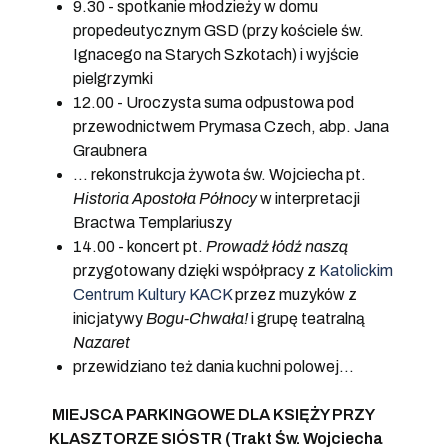
9.30 - spotkanie młodzieży w domu
propedeutycznym GSD (przy kościele św.
Ignacego na Starych Szkotach) i wyjście
pielgrzymki
12.00 - Uroczysta suma odpustowa pod
przewodnictwem Prymasa Czech, abp. Jana
Graubnera
... rekonstrukcja żywota św. Wojciecha pt.
Historia Apostoła Północy
w interpretacji
Bractwa Templariuszy
14.00 - koncert pt.
Prowadź łódź naszą
przygotowany dzięki współpracy z
Katolickim
Centrum Kultury KACK
przez muzyków z
inicjatywy
Bogu-Chwała!
i grupę teatralną
Nazaret
przewidziano też dania kuchni polowej...
MIEJSCA PARKINGOWE DLA KSIĘŻY PRZY
KLASZTORZE SIÓSTR (Trakt Św. Wojciecha