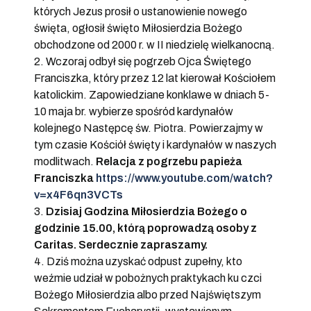
których Jezus prosił o ustanowienie nowego
święta, ogłosił święto Miłosierdzia Bożego
obchodzone od 2000 r. w II niedzielę wielkanocną.
2. Wczoraj odbył się pogrzeb Ojca Świętego
Franciszka, który przez 12 lat kierował Kościołem
katolickim. Zapowiedziane konklawe w dniach 5-
10 maja br. wybierze spośród kardynałów
kolejnego Następcę św. Piotra. Powierzajmy w
tym czasie Kościół święty i kardynałów w naszych
modlitwach.
Relacja z pogrzebu papieża
Franciszka
https://www.youtube.com/watch?
v=x4F6qn3VCTs
3.
Dzisiaj Godzina Miłosierdzia Bożego o
godzinie 15.00, którą poprowadzą osoby z
Caritas. Serdecznie zapraszamy.
4. Dziś można uzyskać odpust zupełny, kto
weźmie udział w pobożnych praktykach ku czci
Bożego Miłosierdzia albo przed Najświętszym