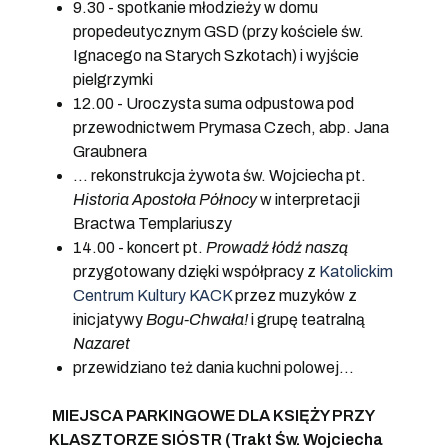
9.30 - spotkanie młodzieży w domu
propedeutycznym GSD (przy kościele św.
Ignacego na Starych Szkotach) i wyjście
pielgrzymki
12.00 - Uroczysta suma odpustowa pod
przewodnictwem Prymasa Czech, abp. Jana
Graubnera
... rekonstrukcja żywota św. Wojciecha pt.
Historia Apostoła Północy
w interpretacji
Bractwa Templariuszy
14.00 - koncert pt.
Prowadź łódź naszą
przygotowany dzięki współpracy z
Katolickim
Centrum Kultury KACK
przez muzyków z
inicjatywy
Bogu-Chwała!
i grupę teatralną
Nazaret
przewidziano też dania kuchni polowej...
MIEJSCA PARKINGOWE DLA KSIĘŻY PRZY
KLASZTORZE SIÓSTR (Trakt Św. Wojciecha