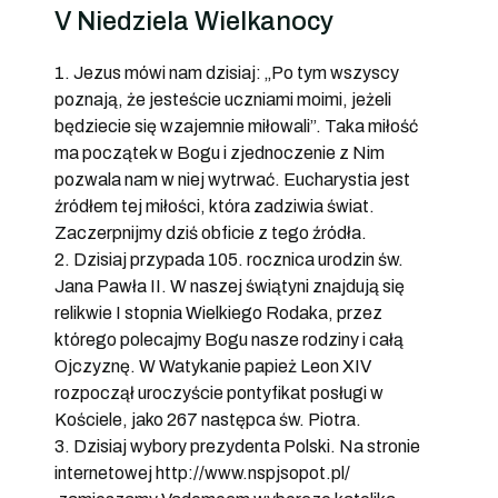
V Niedziela Wielkanocy
1. Jezus mówi nam dzisiaj: „Po tym wszyscy
poznają, że jesteście uczniami moimi, jeżeli
będziecie się wzajemnie miłowali”. Taka miłość
ma początek w Bogu i zjednoczenie z Nim
pozwala nam w niej wytrwać. Eucharystia jest
źródłem tej miłości, która zadziwia świat.
Zaczerpnijmy dziś obficie z tego źródła.
2. Dzisiaj przypada 105. rocznica urodzin św.
Jana Pawła II. W naszej świątyni znajdują się
relikwie I stopnia Wielkiego Rodaka, przez
którego polecajmy Bogu nasze rodziny i całą
Ojczyznę. W Watykanie papież Leon XIV
rozpoczął uroczyście pontyfikat posługi w
Kościele, jako 267 następca św. Piotra.
3. Dzisiaj wybory prezydenta Polski. Na stronie
internetowej http://www.nspjsopot.pl/