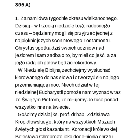
396 A)
1. Za nami dwa tygodnie okresu wielkanocnego.
Dzisiaj – w trzecią niedzielę tego radosnego
czasu – będziemy mogli się przyjrzeć jednej z
najpiękniejszych scen Nowego Testamentu.
Chrystus spotka dziś swoich uczniów nad
jeziorem i sam zadba o to, by mieli co jeść, a za
jego radą ich połów będzie rekordowy.
W Niedzielę Biblijną zechciejmy wysłuchać
kierowanego do nas słowa i otworzyć się na jego
przemieniającą moc. Niech udział w tej
niedzielnej Eucharystii pomoże nam wyznać wraz
ze Świętym Piotrem, że miłujemy Jezusa ponad
wszystko inne na świecie.
Gościmy dzisiaj ks. prof. dr hab. Zdzisława
Kropidłowskiego, który na wszystkich Mszach
świętych głosi kazania nt. Koronacji królewskiej
Bolesława Chrobrego jako dopełnienia chrztu