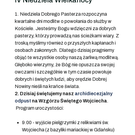
IV Niedziela Wielkanocy
1. Niedziela Dobrego Pasterza rozpoczyna
kwartalne dni modlitw o powołania do służby w
Kościele. Jesteśmy Bogu wdzięczni za dobrych
pasterzy, którzy prowadzą nas ścieżkami wiary. Z
troską myślimy również o przyszłych kapłanach i
osobach zakonnych. Dlatego dzisiaj pragniemy
objąć te wszystkie osoby naszą żarliwą modlitwą.
Głęboko wierzymy, że Bóg nie opuszcza swojej
owczarni i szczególnie w tym czasie powołuje
dobrych i świętych ludzi, aby orędzie Dobrej
Nowiny nieśli na krańce świata.
2. Dzisiaj świętujemy nasz
archidiecezjalny
odpust
na Wzgórzu Świętego Wojciecha
.
Program uroczystości:
9.00 - wyjście pielgrzymki z relikwiami św.
Wojciecha (z bazyliki mariackiej w Gdańsku)