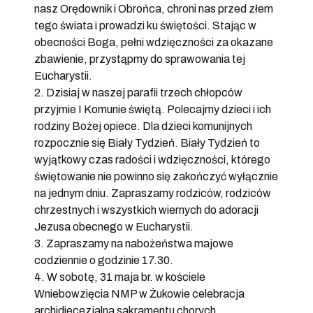
nasz Orędownik i Obrońca, chroni nas przed złem
tego świata i prowadzi ku świętości. Stając w
obecności Boga, pełni wdzięczności za okazane
zbawienie, przystąpmy do sprawowania tej
Eucharystii.
2. Dzisiaj w naszej parafii trzech chłopców
przyjmie I Komunie świętą. Polecajmy dzieci i ich
rodziny Bożej opiece. Dla dzieci komunijnych
rozpocznie się Biały Tydzień. Biały Tydzień to
wyjątkowy czas radości i wdzięczności, którego
świętowanie nie powinno się zakończyć wyłącznie
na jednym dniu. Zapraszamy rodziców, rodziców
chrzestnych i wszystkich wiernych do adoracji
Jezusa obecnego w Eucharystii.
3. Zapraszamy na nabożeństwa majowe
codziennie o godzinie 17.30.
4. W sobotę, 31 maja br. w kościele
Wniebowzięcia NMP w Żukowie celebracja
archidiecezjalna sakramentu chorych.