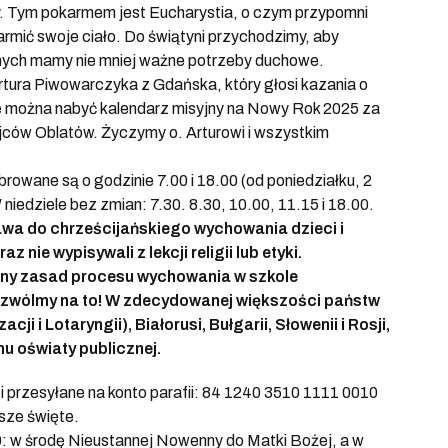
y. Tym pokarmem jest Eucharystia, o czym przypomni
rmić swoje ciało. Do świątyni przychodzimy, aby
lnych mamy nie mniej ważne potrzeby duchowe.
 Artura Piwowarczyka z Gdańska, który głosi kazania o
e można nabyć kalendarz misyjny na Nowy Rok 2025 za
Ojców Oblatów. Życzymy o. Arturowi i wszystkim
rowane są o godzinie 7.00 i 18.00 (od poniedziałku, 2
niedziele bez zmian: 7.30. 8.30, 10.00, 11.15 i 18.00.
rawa do chrześcijańskiego wychowania dzieci i
 nie wypisywali z lekcji religii lub etyki.
ny zasad procesu wychowania w szkole
ozwólmy na to! W zdecydowanej większości państw
ji i Lotaryngii), Białorusi, Bułgarii, Słowenii i Rosji,
u oświaty publicznej.
 i przesyłane na konto parafii: 84 1240 3510 1111 0010
sze święte.
: w środę Nieustannej Nowenny do Matki Bożej, a w