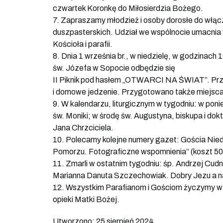
czwartek Koronkę do Miłosierdzia Bożego.
7. Zapraszamy młodzież i osoby dorosłe do włącza
duszpasterskich. Udział we wspólnocie umacnia 
Kościoła i parafii.
8. Dnia 1 września br., w niedzielę, w godzinac
św. Józefa w Sopocie odbędzie się
II Piknik pod hasłem „OTWARCI NA ŚWIAT”. Przyg
i domowe jedzenie. Przygotowano także miejsca 
9. W kalendarzu, liturgicznym w tygodniu: w po
św. Moniki; w środę św. Augustyna, biskupa i d
Jana Chrzciciela.
10. Polecamy kolejne numery gazet: Gościa Niedz
Pomorzu. Fotograficzne wspomnienia” (koszt 50 
11. Zmarli w ostatnim tygodniu: śp. Andrzej Cudny
Marianna Danuta Szczechowiak. Dobry Jezu a 
12. Wszystkim Parafianom i Gościom życzymy w 
opieki Matki Bożej.
Utworzono: 25 sierpień 2024