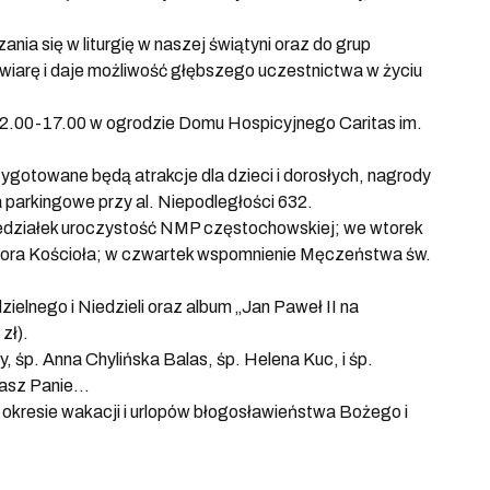
nia się w liturgię w naszej świątyni oraz do grup
wiarę i daje możliwość głębszego uczestnictwa w życiu
h 12.00-17.00 w ogrodzie Domu Hospicyjnego Caritas im.
otowane będą atrakcje dla dzieci i dorosłych, nagrody
parkingowe przy al. Niepodległości 632.
niedziałek uroczystość NMP częstochowskiej; we wtorek
oktora Kościoła; w czwartek wspomnienie Męczeństwa św.
ielnego i Niedzieli oraz album „Jan Paweł II na
zł).
, śp. Anna Chylińska Balas, śp. Helena Kuc, i śp.
nasz Panie…
okresie wakacji i urlopów błogosławieństwa Bożego i