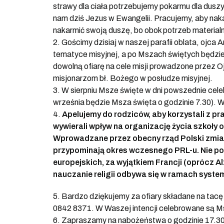
strawy dla ciała potrzebujemy pokarmu dla dusz
nam dziś Jezus w Ewangelii. Pracujemy, aby naka
nakarmić swoją duszę, bo obok potrzeb materia
2. Gościmy dzisiaj w naszej parafii oblata, ojca
tematyce misyjnej, a po Mszach świętych będzi
dowolną ofiarę na cele misji prowadzone przez 
misjonarzom bł. Bożego w posłudze misyjnej.
3. W sierpniu Msze święte w dni powszednie celeb
września będzie Msza święta o godzinie 7.30). W 
4.
Apelujemy do rodziców, aby korzystali z p
wywierali wpływ na organizację życia szkoły oraz
Wprowadzane przez obecny rząd Polski zmia
przypominają okres wczesnego PRL-u. Nie p
europejskich, za wyjątkiem Francji (oprócz Alzac
nauczanie religii odbywa się w ramach system
5. Bardzo dziękujemy za ofiary składane na tacę
0842 8371. W Waszej intencji celebrowane są M
6. Zapraszamy na nabożeństwa o godzinie 17.30