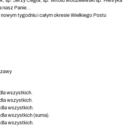
ik, śp. Jerzy Cegła, śp. Witold Modzelewski śp. Henryka
 a nasz Panie…
nowym tygodniu i całym okresie Wielkiego Postu
szawy
la wszystkich.
la wszystkich.
dla wszystkich.
la wszystkich (suma).
dla wszystkich.