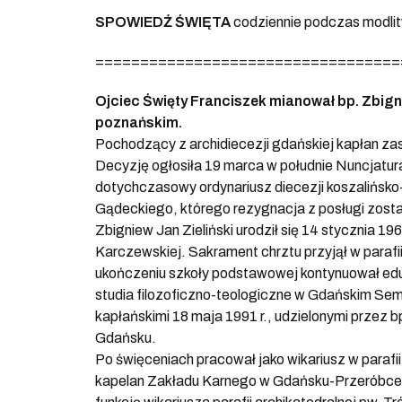
SPOWIEDŹ ŚWIĘTA
codziennie podczas modli
==================================
Ojciec Święty Franciszek mianował bp. Zbig
poznańskim.
Pochodzący z archidiecezji gdańskiej kapłan za
Decyzję ogłosiła 19 marca w południe Nuncjatura
dotychczasowy ordynariusz diecezji koszalińsko-
Gądeckiego, którego rezygnacja z posługi zosta
Zbigniew Jan Zieliński urodził się 14 stycznia 19
Karczewskiej. Sakrament chrztu przyjął w paraf
ukończeniu szkoły podstawowej kontynuował ed
studia filozoficzno-teologiczne w Gdańskim Se
kapłańskimi 18 maja 1991 r., udzielonymi przez
Gdańsku.
Po święceniach pracował jako wikariusz w paraf
kapelan Zakładu Karnego w Gdańsku-Przeróbce 