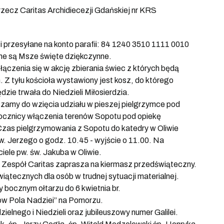
zecz Caritas Archidiecezji Gdańskiej nr KRS
 i przesyłane na konto parafii: 84 1240 3510 1111 0010
ne są Msze święte dziękczynne.
łączenia się w akcję zbierania świec z których będą
. Z tyłu kościoła wystawiony jest kosz, do którego
zie trwała do Niedzieli Miłosierdzia.
szamy do wzięcia udziału w pieszej pielgrzymce pod
rocznicy włączenia terenów Sopotu pod opiekę
Czas pielgrzymowania z Sopotu do katedry w Oliwie
św. Jerzego o godz. 10.45 - wyjście o 11.00. Na
ele pw. św. Jakuba w Oliwie.
lny Zespół Caritas zaprasza na kiermasz przedświąteczny.
ątecznych dla osób w trudnej sytuacji materialnej.
 bocznym ołtarzu do 6 kwietnia br.
jów Pola Nadziei” na Pomorzu.
elnego i Niedzieli oraz jubileuszowy numer Galilei.