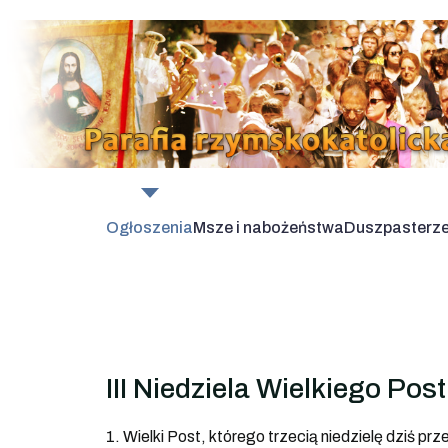
Ogłoszenia
Msze i nabożeństwa
Duszpasterz
III Niedziela Wielkiego Pos
1. Wielki Post, którego trzecią niedzielę dziś p