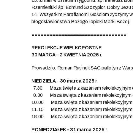
13. Zmarli w ostatnim tygodniu: śp. Ireneusz Bon
Rzemieniuk i śp. Edmund Szczypior. Dobry Jezu
14. Wszystkim Parafianom i Gościom życzymy w 
błogosławieństwa Bożego i opieki Matki Bożej.
================================
REKOLEKCJE WIELKOPOSTNE
30 MARCA – 2 KWIETNIA 2025 r.
Prowadzi o. Roman Rusinek SAC pallotyn z War
NIEDZIELA – 30 marca 2025 r.
7.30 Msza święta z kazaniem rekolekcyjnym d
8.30 Msza święta z kazaniem rekolekcyjnym d
10.00 Msza święta z kazaniem rekolekcyjnym 
11.15 Msza święta z kazaniem rekolekcyjnym d
18.00 Msza święta z kazaniem rekolekcyjnym 
PONIEDZIAŁEK – 31 marca 2025 r.