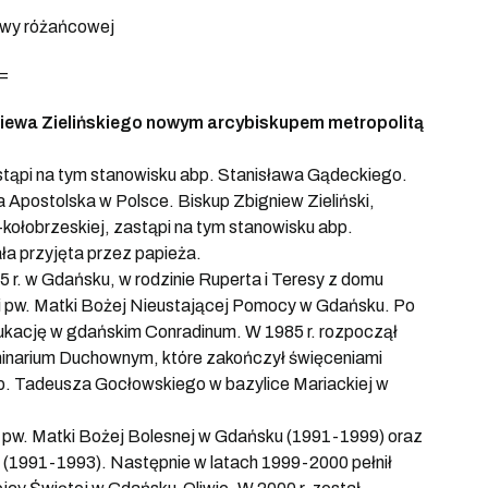
twy różańcowej
=
niewa Zielińskiego nowym arcybiskupem metropolitą
stąpi na tym stanowisku abp. Stanisława Gądeckiego.
 Apostolska w Polsce. Biskup Zbigniew Zieliński,
kołobrzeskiej, zastąpi na tym stanowisku abp.
ła przyjęta przez papieża.
65 r. w Gdańsku, w rodzinie Ruperta i Teresy z domu
ii pw. Matki Bożej Nieustającej Pomocy w Gdańsku. Po
ukację w gdańskim Conradinum. W 1985 r. rozpoczął
minarium Duchownym, które zakończył święceniami
 bp. Tadeusza Gocłowskiego w bazylice Mariackiej w
ii pw. Matki Bożej Bolesnej w Gdańsku (1991-1999) oraz
(1991-1993). Następnie w latach 1999-2000 pełnił