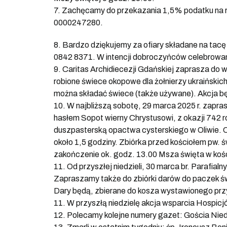
7. Zachęcamy do przekazania 1,5% podatku na r
0000247280.
8. Bardzo dziękujemy za ofiary składane na tacę
0842 8371. W intencji dobroczyńców celebrowa
9. Caritas Archidiecezji Gdańskiej zaprasza do w
robione świece okopowe dla żołnierzy ukraińskich
można składać świece (także używane). Akcja będ
10. W najbliższą sobotę, 29 marca 2025 r. zapra
hasłem Sopot wierny Chrystusowi, z okazji 742 
duszpasterską opactwa cysterskiego w Oliwie. 
około 1,5 godziny. Zbiórka przed kościołem pw. 
zakończenie ok. godz. 13.00 Msza święta w kości
11. Od przyszłej niedzieli, 30 marca br. Parafia
Zapraszamy także do zbiórki darów do paczek świ
Dary będą, zbierane do kosza wystawionego przy
11. W przyszłą niedzielę akcja wsparcia Hospic
12. Polecamy kolejne numery gazet: Gościa Niedzi