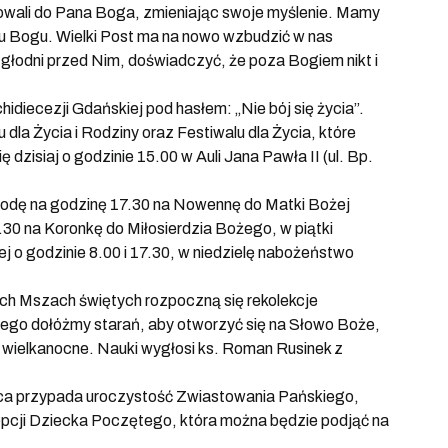
ierowali do Pana Boga, zmieniając swoje myślenie. Mamy
 ku Bogu. Wielki Post ma na nowo wzbudzić w nas
głodni przed Nim, doświadczyć, że poza Bogiem nikt i
idiecezji Gdańskiej pod hasłem: „Nie bój się życia”.
la Życia i Rodziny oraz Festiwalu dla Życia, które
dzisiaj o godzinie 15.00 w Auli Jana Pawła II (ul. Bp.
rodę na godzinę 17.30 na Nowennę do Matki Bożej
30 na Koronkę do Miłosierdzia Bożego, w piątki
 o godzinie 8.00 i 17.30, w niedzielę nabożeństwo
kich Mszach świętych rozpoczną się rekolekcje
tego dołóżmy starań, aby otworzyć się na Słowo Boże,
a wielkanocne. Nauki wygłosi ks. Roman Rusinek z
arca przypada uroczystość Zwiastowania Pańskiego,
pcji Dziecka Poczętego, która można będzie podjąć na