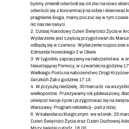
byśmy zmienili odwrócili się od zła i na nowo sk
odwrócić się z koncentracji na sobie i skierować
pragnienie Boga, mamy poczuć się w tym czasie 
nic nas nie nasyci.
2. Dzisiaj Narodowy Dzień Świętości Życia w Arch
Wydarzenie jest częścią przygotowań do Marszu d
odbędą się w czerwcu. Wydarzenie rozpocznie się 
Edmunda Nowickiego 2 w Oliwie.
3. W tygodniu zapraszamy na nabożeństwa: w ś
Nieustającej Pomocy, w czwartek na godzinę 17.
Wielkiego Postu na nabożeństwo Drogi Krzyżowej
Gorzkich Żali o godzinie 17.15.
4. W przyszłą niedzielę, 30 marca br. na wszyst
wielkopostne. Przeżywamy rok jubileuszowy, dla
uświęcić swoje życie i przygotować się na święt
Warszawy. Program rekolekcji - patrz niżej.
6. W kalendarzu liturgicznym: we wtorek, 25 m
Dzień Świętości Życia oraz Dzień Duchowej Ado
Mszy świętej o godz. 18.00.