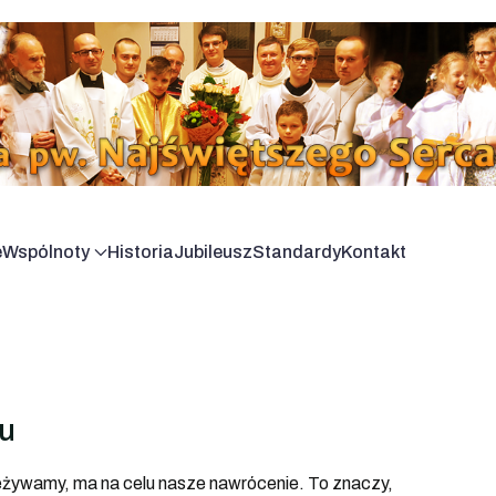
e
Wspólnoty
Historia
Jubileusz
Standardy
Kontakt
tu
rzeżywamy, ma na celu nasze nawrócenie. To znaczy,