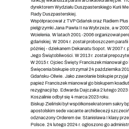
funkcję wikariusza parafii archikatedralnej pw. T
dyrektorem Wydziału Duszpasterskiego Kurii Metr
Rady Duszpasterskiej.
Współpracował z TVP Gdańsk oraz Radiem Plus (
pielgrzymki Jana Pawła II na Wybrzeże, a w 200
Wcielenia. W latach 2001-2006 organizował pere
gdańskiej. W 2004 r. został proboszczem parafii 
później - dziekanem Dekanatu Sopot. W 2007 r.
Jego Świątobliwości. W 2013 r. został prepozyte
W 2015 r. Ojciec Święty Franciszek mianował go
Święcenia biskupie otrzymał 24 października 2015
Gdańsku-Oliwie. Jako zawołanie biskupie przyjął 
papież Franciszek mianował go biskupem koadiuto
rezygnacji bp. Edwarda Dajczaka 2 lutego 2023 r
Koszalinie odbył się 4 marca 2023 roku.
Biskup Zieliński był współkonsekratorem sakry b
apostolskim sede vacante archidiecezji szczeciń
odznaczony Orderem św. Stanisława I klasy prz
Polsce. 24 lutego 2024 r. ogłoszono go administ