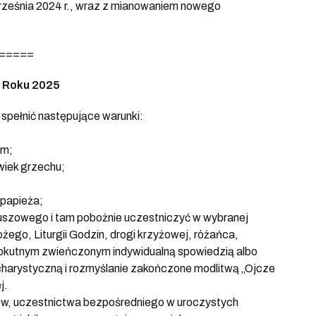
września 2024 r., wraz z mianowaniem nowego
=====
m Roku 2025
spełnić następujące warunki:
ym;
wiek grzechu;
 papieża;
leuszowego i tam pobożnie uczestniczyć w wybranej
ego, Liturgii Godzin, drogi krzyżowej, różańca,
 pokutnym zwieńczonym indywidualną spowiedzią albo
ucharystyczną i rozmyślanie zakończone modlitwą „Ojcze
j.
ów, uczestnictwa bezpośredniego w uroczystych