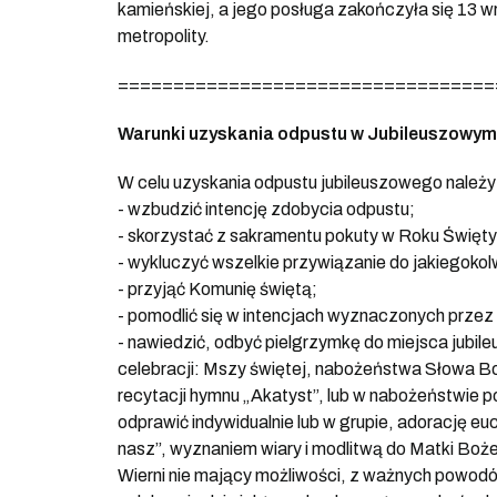
kamieńskiej, a jego posługa zakończyła się 13 
metropolity.
==================================
Warunki uzyskania odpustu w Jubileuszowy
W celu uzyskania odpustu jubileuszowego należy 
- wzbudzić intencję zdobycia odpustu;
- skorzystać z sakramentu pokuty w Roku Święt
- wykluczyć wszelkie przywiązanie do jakiegokol
- przyjąć Komunię świętą;
- pomodlić się w intencjach wyznaczonych przez
- nawiedzić, odbyć pielgrzymkę do miejsca jubi
celebracji: Mszy świętej, nabożeństwa Słowa Boż
recytacji hymnu „Akatyst”, lub w nabożeństwie
odprawić indywidualnie lub w grupie, adorację e
nasz”, wyznaniem wiary i modlitwą do Matki Boże
Wierni nie mający możliwości, z ważnych powod