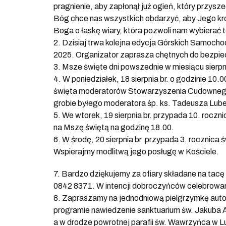
pragnienie, aby zapłonął już ogień, który przysz
Bóg chce nas wszystkich obdarzyć, aby Jego król
Boga o łaskę wiary, która pozwoli nam wybierać to
2. Dzisiaj trwa kolejna edycja Górskich Samocho
2025. Organizator zaprasza chętnych do bezpie
3. Msze święte dni powszednie w miesiącu sierpni
4. W poniedziałek, 18 sierpnia br. o godzinie 1
święta moderatorów Stowarzyszenia Cudownego M
grobie byłego moderatora śp. ks. Tadeusza Lub
5. We wtorek, 19 sierpnia br. przypada 10. roczn
na Mszę świętą na godzinę 18.00.
6. W środę, 20 sierpnia br. przypada 3. rocznica ś
Wspierajmy modlitwą jego posługę w Kościele.
7. Bardzo dziękujemy za ofiary składane na tacę 
0842 8371. W intencji dobroczyńców celebrowa
8. Zapraszamy na jednodniową pielgrzymkę auto
programie nawiedzenie sanktuarium św. Jakuba A
a w drodze powrotnej parafii św. Wawrzyńca w Luzi