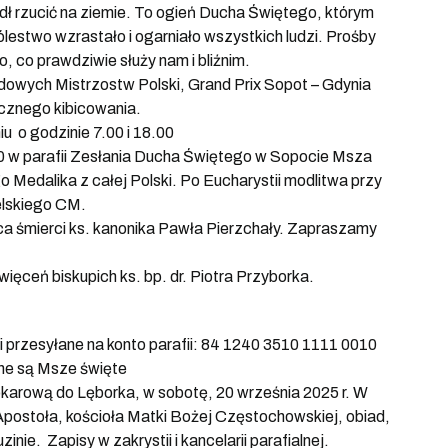
edł rzucić na ziemie. To ogień Ducha Świętego, którym
estwo wzrastało i ogarniało wszystkich ludzi. Prośby
, co prawdziwie służy nam i bliźnim.
dowych Mistrzostw Polski, Grand Prix Sopot – Gdynia
cznego kibicowania.
u o godzinie 7.00 i 18.00
0.00 w parafii Zesłania Ducha Świętego w Sopocie Msza
edalika z całej Polski. Po Eucharystii modlitwa przy
elskiego CM.
ica śmierci ks. kanonika Pawła Pierzchały. Zapraszamy
więceń biskupich ks. bp. dr. Piotra Przyborka.
i przesyłane na konto parafii: 84 1240 3510 1111 0010
ne są Msze święte
karową do Lęborka, w sobotę, 20 września 2025 r. W
postoła, kościoła Matki Bożej Częstochowskiej, obiad,
nie. Zapisy w zakrystii i kancelarii parafialnej.