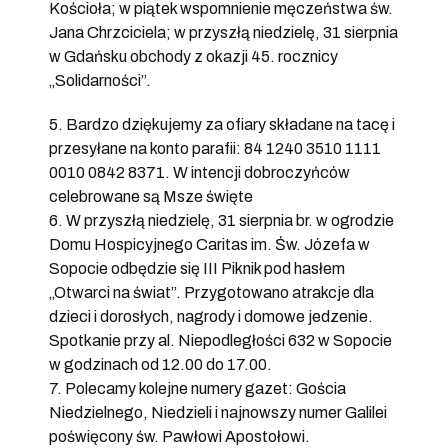
Kościoła; w piątek wspomnienie męczeństwa św.
Jana Chrzciciela; w przyszłą niedzielę, 31 sierpnia
w Gdańsku obchody z okazji 45. rocznicy
„Solidarności”.
5. Bardzo dziękujemy za ofiary składane na tacę i
przesyłane na konto parafii: 84 1240 3510 1111
0010 0842 8371. W intencji dobroczyńców
celebrowane są Msze święte
6. W przyszłą niedzielę, 31 sierpnia br. w ogrodzie
Domu Hospicyjnego Caritas im. Św. Józefa w
Sopocie odbędzie się III Piknik pod hasłem
„Otwarci na świat”. Przygotowano atrakcje dla
dzieci i dorosłych, nagrody i domowe jedzenie.
Spotkanie przy al. Niepodległości 632 w Sopocie
w godzinach od 12.00 do 17.00.
7. Polecamy kolejne numery gazet: Gościa
Niedzielnego, Niedzieli i najnowszy numer Galilei
poświęcony św. Pawłowi Apostołowi.