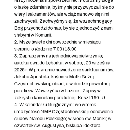
Mszy może nam spowszednieć. Poprośmy Boga
o łaskę zdumienia, byśmy nie przyzwyczaili się do
wiary i sakramentów, ale wciąż na nowo się nimi
zachwycali. Zachwyćmy się, że wszechmogący
Bóg przychodzi do nas, by się zjednoczyć z nami
słabymi w Komunii.
2. Msze święte dni powszednie w miesiącu
sierpniu o godzinie 7.00 i 18.00
3. Zapraszamy na jednodniową pielgrzymkę
autokarową do Lęborka, w sobotę, 20 września
2025 r. W programie nawiedzenie sanktuarium św.
Jakuba Apostoła, kościoła Matki Bożej
Częstochowskiej, obiad, a w drodze powrotnej
parafii św. Wawrzyńca w Luzinie. Zapisy w
zakrystii i kancelarii parafialnej. Koszt 160. zł.
4. W kalendarzu liturgicznym: we wtorek
uroczystość NMP Częstochowskiej i odnowienie
ślubów Narodu Polskiego; w środę św. Moniki; w
czwartek św. Augustyna, biskupa i doktora