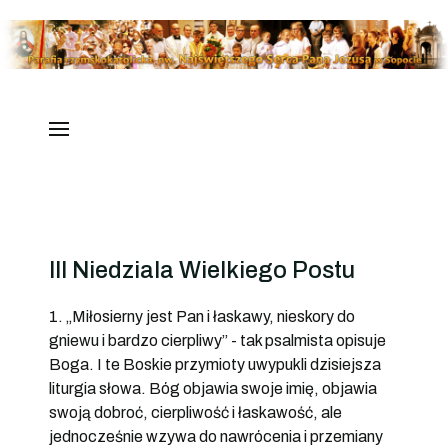
III Niedziala Wielkiego Postu
1. „Miłosierny jest Pan i łaskawy, nieskory do
gniewu i bardzo cierpliwy” - tak psalmista opisuje
Boga. I te Boskie przymioty uwypukli dzisiejsza
liturgia słowa. Bóg objawia swoje imię, objawia
swoją dobroć, cierpliwość i łaskawość, ale
jednocześnie wzywa do nawrócenia i przemiany