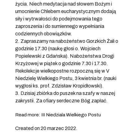
życia. Niech medytacja nad słowem Bożym i
umocnienie Chlebem eucharystycznym dodają
siły i wytrwałości do podejmowania tego
zaproszenia i do sumiennego wypełniania
codziennych obowiązków.
2. Zapraszamy na nabożeństwo Gorzkich Żali o
godzinie 17.30 (naukę głosi o. Wojciech
Popielewski z Gdańska). Nabożeństwa Drogi
Krzyżowej w piątek o godzinie 7.30 i 17.30.
Rekolekcje wielkopostne rozpoczną się w V
Niedzielę Wielkiego Postu, 3 kwietnia br. (nauki
wygłosi ks. prof. Zdzisław Kropidłowski).
3. Dzisiaj zbiórka do puszek na szafy w naszej
zakrystii. Za ofiary serdeczne Bóg zapłać.
Read more: III Niedziala Wielkiego Postu
Created on 20 marzec 2022.