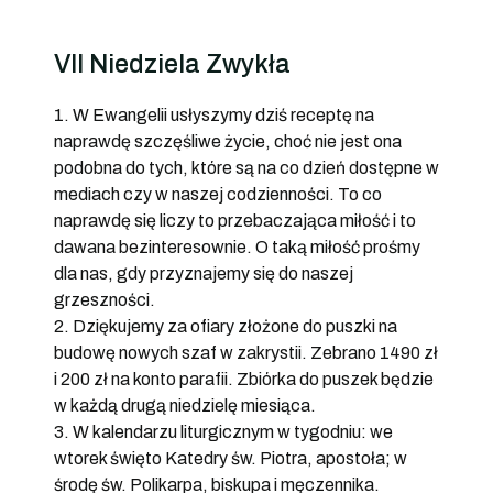
VII Niedziela Zwykła
1. W Ewangelii usłyszymy dziś receptę na
naprawdę szczęśliwe życie, choć nie jest ona
podobna do tych, które są na co dzień dostępne w
mediach czy w naszej codzienności. To co
naprawdę się liczy to przebaczająca miłość i to
dawana bezinteresownie. O taką miłość prośmy
dla nas, gdy przyznajemy się do naszej
grzeszności.
2. Dziękujemy za ofiary złożone do puszki na
budowę nowych szaf w zakrystii. Zebrano 1490 zł
i 200 zł na konto parafii. Zbiórka do puszek będzie
w każdą drugą niedzielę miesiąca.
3. W kalendarzu liturgicznym w tygodniu: we
wtorek święto Katedry św. Piotra, apostoła; w
środę św. Polikarpa, biskupa i męczennika.