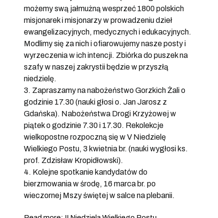
możemy swą jałmużną wesprzeć 1800 polskich
misjonarek i misjonarzy w prowadzeniu dzieł
ewangelizacyjnych, medycznych i edukacyjnych.
Modlimy się za nich i ofiarowujemy nasze posty i
wyrzeczenia w ich intencji. Zbiórka do puszek na
szafy w naszej zakrystii będzie w przyszłą
niedzielę.
3. Zapraszamy na nabożeństwo Gorzkich Żali o
godzinie 17.30 (nauki głosi o. Jan Jarosz z
Gdańska). Nabożeństwa Drogi Krzyżowej w
piątek o godzinie 7.30 i 17.30. Rekolekcje
wielkopostne rozpoczną się w V Niedzielę
Wielkiego Postu, 3 kwietnia br. (nauki wygłosi ks.
prof. Zdzisław Kropidłowski).
4. Kolejne spotkanie kandydatów do
bierzmowania w środę, 16 marca br. po
wieczornej Mszy świętej w salce na plebanii.
Read more: II Niedziela Wielkiego Postu