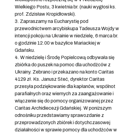
Wielkiego Postu, 3 kwietnia br. (nauki wygłosi ks.
prof. Zdzisław Kropidłowski).
3. Zapraszamy na Eucharystię pod
przewodnictwem arcybiskupa Tadeusza Wojdy w
intencji pokoju na Ukrainie w niedzielę, 6 marca br.
o godzinie 12.00 w bazylice Mariackiej w
Gdańsku.
4. W niedzielę i Środę Popielcową odbywała się
zbiórka do puszek na pomoc dla uchodźców z
Ukrainy. Zebrano i przekazano na konto Caritas
4129 zł. Ks. Janusz Steć, dyrektor Caritas
przesyła podziękowanie dla kapłanów, wspólnot
parafialnych oraz wiernych za zaangażowanie i
włączenie się do pomocy organizowanej przez
Caritas Archidiecezji Gdańskiej. W poniższym
odnośniku przedstawiamy sprawozdanie z
przeprowadzonych zbiórek i dotychczasowej
działalności w sprawie pomocy dla uchodźców w