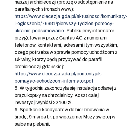
naszej archidiecezji (proszę o udostępnienie na
parafialnych stronach www):
https://www.diecezja.gda.pl/aktualnosci/komunikaty-
i-ogloszenia/79881/pierwszy-tydzien-pomocy-
ukrainie-podsumowanie
. Publikujemy informator
przygotowany przez Caritas AG z numerami
telefonów, kontaktami, adresami i tym wszystkim,
czego potrzeba w sprawie pomocy uchodźcom z
Ukrainy, którzy będą przybywać do parafii
archidiecezji gdańskiej:
https://www.diecezja.gda.pl/content/jak-
pomagac-uchodzcom-informator.pdf
5. W tygodniu zakończyła się instalacja odlanej z
brązu kopuły na chrzcielnicy. Koszt całej
inwestycji wyniósł 22400 zł.
6. Spotkanie kandydatów do bierzmowania w
środę, 9 marca br. po wieczornej Mszy świętej w
salce na plebanii.