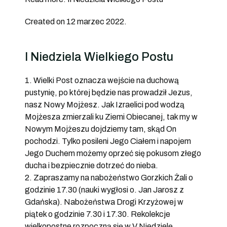
Created on 12 marzec 2022.
I Niedziela Wielkiego Postu
1. Wielki Post oznacza wejście na duchową
pustynię, po której będzie nas prowadził Jezus,
nasz Nowy Mojżesz. Jak Izraelici pod wodzą
Mojżesza zmierzali ku Ziemi Obiecanej, tak my w
Nowym Mojżeszu dojdziemy tam, skąd On
pochodzi. Tylko posileni Jego Ciałem i napojem
Jego Duchem możemy oprzeć się pokusom złego
ducha i bezpiecznie dotrzeć do nieba.
2. Zapraszamy na nabożeństwo Gorzkich Żali o
godzinie 17.30 (nauki wygłosi o. Jan Jarosz z
Gdańska). Nabożeństwa Drogi Krzyżowej w
piątek o godzinie 7.30 i 17.30. Rekolekcje
wielkopostne rozpoczną się w V Niedzielę