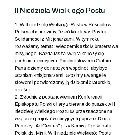
II Niedziela Wielkiego Postu
1. W II niedzielę Wielkiego Postu w Kościele w
Polsce obchodzimy Dzień Modlitwy, Postu i
Solidarności z Misjonarzami. W tym roku
rozważamy temat: Wieczernik szkołą braterstwa
misyjnego. Każda Msza święta kończy się
posłaniem misyjnym. Posileni słowem i Ciałem
Pana idziemy do naszych wspólnot, aby być
uczniami-misjonarzami. Głosimy Ewangelię
słowem i potwierdzamy ją dziełami braterskiej
miłości.
2. Zgodnie z postanowieniem Konferencji
Episkopatu Polski ofiary zbierane do puszek w II
niedzielę Wielkiego Postu są przeznaczone na
wsparcie projektów misyjnych poprzez Dzieło
Pomocy „Ad Gentes" przy Komisji Episkopatu
Polski ds. Misji. W II niedzielę Wielkiego Postu