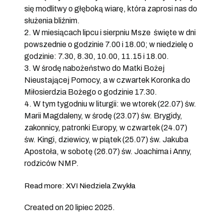
się modlitwy o głęboką wiarę, która zaprosi nas do
służenia bliźnim.
2. W miesiącach lipcu i sierpniu Msze święte w dni
powszednie o godzinie 7.00 i 18.00; w niedzielę o
godzinie: 7.30, 8.30, 10.00, 11.15 i 18.00.
3. W środę nabożeństwo do Matki Bożej
Nieustającej Pomocy, a w czwartek Koronka do
Miłosierdzia Bożego o godzinie 17.30.
4. W tym tygodniu w liturgii: we wtorek (22.07) św.
Marii Magdaleny, w środę (23.07) św. Brygidy,
zakonnicy, patronki Europy, w czwartek (24.07)
św. Kingi, dziewicy, w piątek (25.07) św. Jakuba
Apostoła, w sobotę (26.07) św. Joachima i Anny,
rodziców NMP.
Read more: XVI Niedziela Zwykła
Created on 20 lipiec 2025.