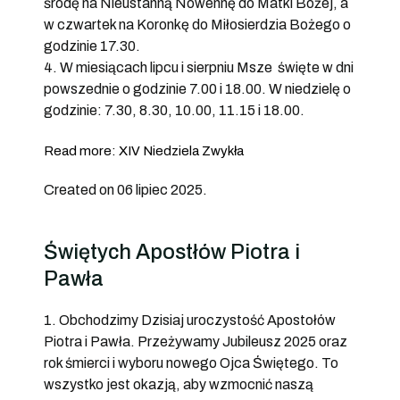
środę na Nieustanną Nowennę do Matki Bożej, a
w czwartek na Koronkę do Miłosierdzia Bożego o
godzinie 17.30.
4. W miesiącach lipcu i sierpniu Msze święte w dni
powszednie o godzinie 7.00 i 18.00. W niedzielę o
godzinie: 7.30, 8.30, 10.00, 11.15 i 18.00.
Read more: XIV Niedziela Zwykła
Created on 06 lipiec 2025.
Świętych Apostłów Piotra i
Pawła
1. Obchodzimy Dzisiaj uroczystość Apostołów
Piotra i Pawła. Przeżywamy Jubileusz 2025 oraz
rok śmierci i wyboru nowego Ojca Świętego. To
wszystko jest okazją, aby wzmocnić naszą