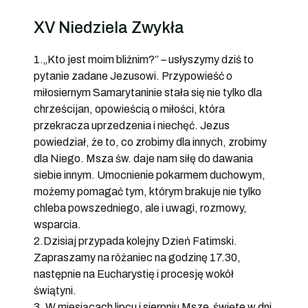
XV Niedziela Zwykła
1.„Kto jest moim bliźnim?” – usłyszymy dziś to
pytanie zadane Jezusowi. Przypowieść o
miłosiernym Samarytaninie stała się nie tylko dla
chrześcijan, opowieścią o miłości, która
przekracza uprzedzenia i niechęć. Jezus
powiedział, że to, co zrobimy dla innych, zrobimy
dla Niego. Msza św. daje nam siłę do dawania
siebie innym. Umocnienie pokarmem duchowym,
możemy pomagać tym, którym brakuje nie tylko
chleba powszedniego, ale i uwagi, rozmowy,
wsparcia.
2.Dzisiaj przypada kolejny Dzień Fatimski.
Zapraszamy na różaniec na godzinę 17.30,
następnie na Eucharystię i procesję wokół
świątyni.
3. W miesiącach lipcu i sierpniu Msze święte w dni