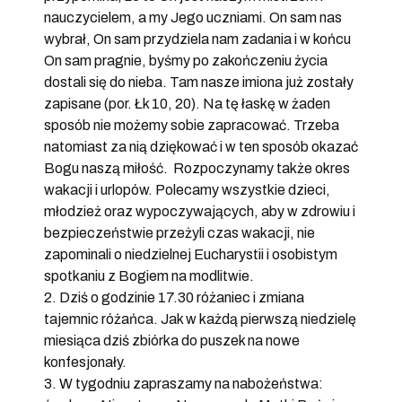
nauczycielem, a my Jego uczniami. On sam nas
wybrał, On sam przydziela nam zadania i w końcu
On sam pragnie, byśmy po zakończeniu życia
dostali się do nieba. Tam nasze imiona już zostały
zapisane (por. Łk 10, 20). Na tę łaskę w żaden
sposób nie możemy sobie zapracować. Trzeba
natomiast za nią dziękować i w ten sposób okazać
Bogu naszą miłość. Rozpoczynamy także okres
wakacji i urlopów. Polecamy wszystkie dzieci,
młodzież oraz wypoczywających, aby w zdrowiu i
bezpieczeństwie przeżyli czas wakacji, nie
zapominali o niedzielnej Eucharystii i osobistym
spotkaniu z Bogiem na modlitwie.
2. Dziś o godzinie 17.30 różaniec i zmiana
tajemnic różańca. Jak w każdą pierwszą niedzielę
miesiąca dziś zbiórka do puszek na nowe
konfesjonały.
3. W tygodniu zapraszamy na nabożeństwa: