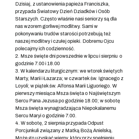
Dzisiaj, z ustanowienia papieża Franciszka,
przypada Światowy Dzień Dziadków i Osób
Starszych. Często właśnie nasi seniorzy są dla
nas wzorem gorliwej modlitwy. Sami w
pokonywaniu trudów starości potrzebują też
naszej modlitwy i czułej opieki. Dobremu Ojcu
polecajmy ich codzienność.
2. Msze święte dni powszednie w lipcu i sierpniu o
godzinie 7.00 i 18.00
3. W kalendarzu liturgicznym: we wtorek świętych
Marty, Marii i Łazarza; w czwartek św. Ignacego z
Loyoli; w piątek św. Alfonsa Marii Liguoriego. W
pierwszy miesiąca Msza święta o Najświętszym
Sercu Pana Jezusa po godzinie 18.00; w sobotę
Msza święta wynagradzająca Niepokalanemu
Sercu Maryi o godzinie 7.00.
4. W sobotę, 2 sierpnia przypada Odpust
Porcjunkuli związany z Matką Bożą Anielską.
Może go uzyskać wierny, który przy spełnieniu