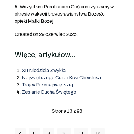
5. Wszystkim Parafianom i Gościom życzymy w
okresie wakacji błogosławieństwa Bożego i
opieki Matki Bożej.
Created on 29 czerwiec 2025.
Więcej artykułów…
XII Niedziela Zwykła
Najświętszego Ciała i Krwi Chrystusa
Trójcy Przenajświętszej
Zesłanie Ducha Świętego
Strona 13 z 98
8
9
10
11
12