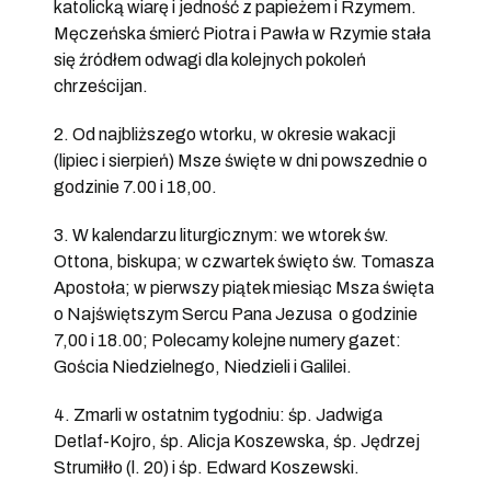
katolicką wiarę i jedność z papieżem i Rzymem.
Męczeńska śmierć Piotra i Pawła w Rzymie stała
się źródłem odwagi dla kolejnych pokoleń
chrześcijan.
2. Od najbliższego wtorku, w okresie wakacji
(lipiec i sierpień) Msze święte w dni powszednie o
godzinie 7.00 i 18,00.
3. W kalendarzu liturgicznym: we wtorek św.
Ottona, biskupa; w czwartek święto św. Tomasza
Apostoła; w pierwszy piątek miesiąc Msza święta
o Najświętszym Sercu Pana Jezusa o godzinie
7,00 i 18.00; Polecamy kolejne numery gazet:
Gościa Niedzielnego, Niedzieli i Galilei.
4. Zmarli w ostatnim tygodniu: śp. Jadwiga
Detlaf-Kojro, śp. Alicja Koszewska, śp. Jędrzej
Strumiłło (l. 20) i śp. Edward Koszewski.